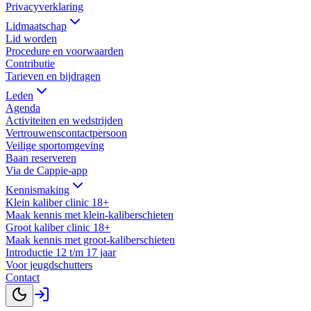
Privacyverklaring
Lidmaatschap
Lid worden
Procedure en voorwaarden
Contributie
Tarieven en bijdragen
Leden
Agenda
Activiteiten en wedstrijden
Vertrouwenscontactpersoon
Veilige sportomgeving
Baan reserveren
Via de Cappie-app
Kennismaking
Klein kaliber clinic 18+
Maak kennis met klein-kaliberschieten
Groot kaliber clinic 18+
Maak kennis met groot-kaliberschieten
Introductie 12 t/m 17 jaar
Voor jeugdschutters
Contact