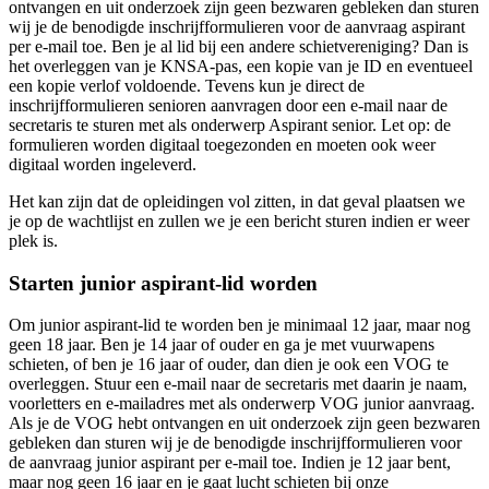
ontvangen en uit onderzoek zijn geen bezwaren gebleken dan sturen
wij je de benodigde inschrijfformulieren voor de aanvraag aspirant
per e-mail toe. Ben je al lid bij een andere schietvereniging? Dan is
het overleggen van je KNSA-pas, een kopie van je ID en eventueel
een kopie verlof voldoende. Tevens kun je direct de
inschrijfformulieren senioren aanvragen door een e-mail naar de
secretaris te sturen met als onderwerp Aspirant senior. Let op: de
formulieren worden digitaal toegezonden en moeten ook weer
digitaal worden ingeleverd.
Het kan zijn dat de opleidingen vol zitten, in dat geval plaatsen we
je op de wachtlijst en zullen we je een bericht sturen indien er weer
plek is.
Starten junior aspirant-lid worden
Om junior aspirant-lid te worden ben je minimaal 12 jaar, maar nog
geen 18 jaar. Ben je 14 jaar of ouder en ga je met vuurwapens
schieten, of ben je 16 jaar of ouder, dan dien je ook een VOG te
overleggen. Stuur een e-mail naar de secretaris met daarin je naam,
voorletters en e-mailadres met als onderwerp VOG junior aanvraag.
Als je de VOG hebt ontvangen en uit onderzoek zijn geen bezwaren
gebleken dan sturen wij je de benodigde inschrijfformulieren voor
de aanvraag junior aspirant per e-mail toe. Indien je 12 jaar bent,
maar nog geen 16 jaar en je gaat lucht schieten bij onze