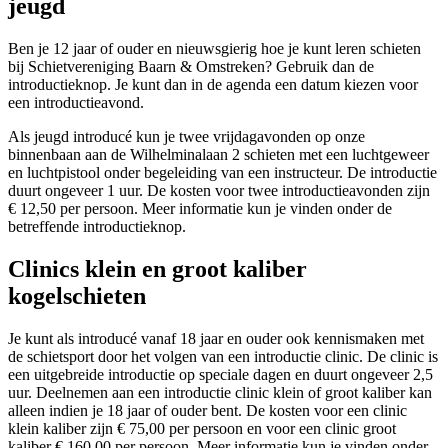
jeugd
Ben je 12 jaar of ouder en nieuwsgierig hoe je kunt leren schieten
bij Schietvereniging Baarn & Omstreken? Gebruik dan de
introductieknop. Je kunt dan in de agenda een datum kiezen voor
een introductieavond.
Als jeugd introducé kun je twee vrijdagavonden op onze
binnenbaan aan de Wilhelminalaan 2 schieten met een luchtgeweer
en luchtpistool onder begeleiding van een instructeur. De introductie
duurt ongeveer 1 uur. De kosten voor twee introductieavonden zijn
€ 12,50 per persoon. Meer informatie kun je vinden onder de
betreffende introductieknop.
Clinics klein en groot kaliber
kogelschieten
Je kunt als introducé vanaf 18 jaar en ouder ook kennismaken met
de schietsport door het volgen van een introductie clinic. De clinic is
een uitgebreide introductie op speciale dagen en duurt ongeveer 2,5
uur. Deelnemen aan een introductie clinic klein of groot kaliber kan
alleen indien je 18 jaar of ouder bent. De kosten voor een clinic
klein kaliber zijn € 75,00 per persoon en voor een clinic groot
kaliber € 160,00 per persoon. Meer informatie kun je vinden onder