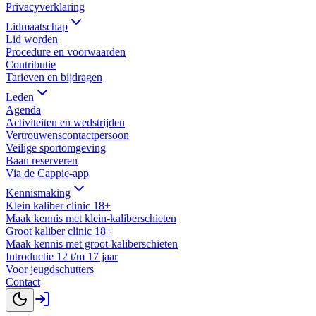
Privacyverklaring
Lidmaatschap
Lid worden
Procedure en voorwaarden
Contributie
Tarieven en bijdragen
Leden
Agenda
Activiteiten en wedstrijden
Vertrouwenscontactpersoon
Veilige sportomgeving
Baan reserveren
Via de Cappie-app
Kennismaking
Klein kaliber clinic 18+
Maak kennis met klein-kaliberschieten
Groot kaliber clinic 18+
Maak kennis met groot-kaliberschieten
Introductie 12 t/m 17 jaar
Voor jeugdschutters
Contact