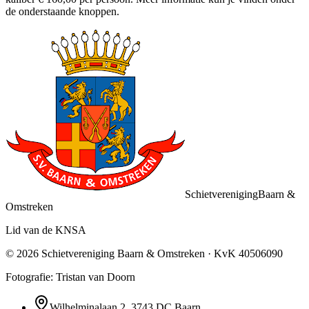
de onderstaande knoppen.
Schietvereniging
Baarn &
Omstreken
Lid van de KNSA
©
2026
Schietvereniging Baarn & Omstreken
· KvK
40506090
Fotografie: Tristan van Doorn
Wilhelminalaan 2
,
3743 DC
Baarn