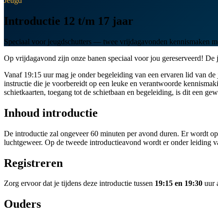
Jeugd
Introductie 12 t/m 17 jaar
Speciaal voor jeugdschutters — twee vrijdagavonden kennismaken met
Op vrijdagavond zijn onze banen speciaal voor jou gereserveerd! De 
Vanaf 19:15 uur mag je onder begeleiding van een ervaren lid van de 
instructie die je voorbereidt op een leuke en verantwoorde kennismak
schietkaarten, toegang tot de schietbaan en begeleiding, is dit een ge
Inhoud introductie
De introductie zal ongeveer 60 minuten per avond duren. Er wordt op 
luchtgeweer. Op de tweede introductieavond wordt er onder leiding va
Registreren
Zorg ervoor dat je tijdens deze introductie tussen
19:15 en 19:30
uur 
Ouders