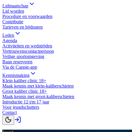
Lidmaatschap
Lid worden
Procedure en voorwaarden
Contributie
Tarieven en bijdragen
Leden
Agenda
Activiteiten en wedstrijden
Vertrouwenscontactpersoon
Veilige sportomgeving
Baan reserveren
Via de Cappie-app
Kennismaking
Klein kaliber clinic 18+
Maak kennis met klein-kaliberschieten
Groot kaliber clinic 18+
Maak kennis met groot-kaliberschieten
Introductie 12 t/m 17 jaar
Voor jeugdschutters
Contact