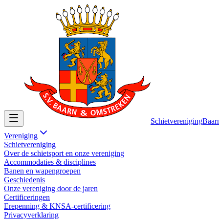
Schietvereniging
Baar
Vereniging
Schietvereniging
Over de schietsport en onze vereniging
Accommodaties & disciplines
Banen en wapengroepen
Geschiedenis
Onze vereniging door de jaren
Certificeringen
Erepenning & KNSA-certificering
Privacyverklaring