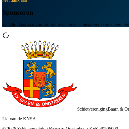
Met dank aan
Sponsoren
Wij zijn dankbaar voor de steun van onze sponsoren die onze vereni
Schietvereniging
Baarn & O
Lid van de KNSA
©
2026
Schietvereniging Baarn & Omstreken
· KvK
40506090