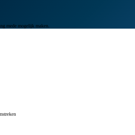
ging mede mogelijk maken.
mstreken