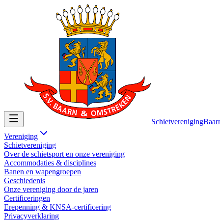
Schietvereniging
Baar
Vereniging
Schietvereniging
Over de schietsport en onze vereniging
Accommodaties & disciplines
Banen en wapengroepen
Geschiedenis
Onze vereniging door de jaren
Certificeringen
Erepenning & KNSA-certificering
Privacyverklaring