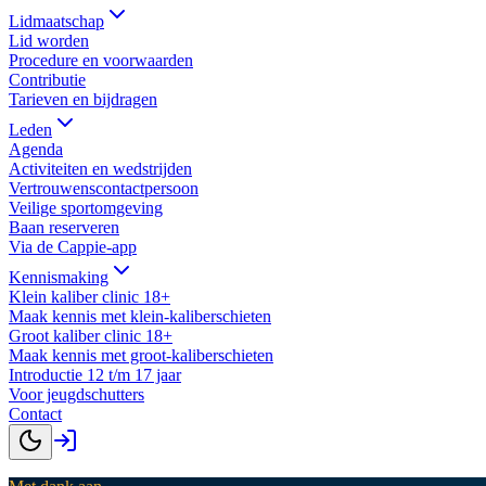
Lidmaatschap
Lid worden
Procedure en voorwaarden
Contributie
Tarieven en bijdragen
Leden
Agenda
Activiteiten en wedstrijden
Vertrouwenscontactpersoon
Veilige sportomgeving
Baan reserveren
Via de Cappie-app
Kennismaking
Klein kaliber clinic 18+
Maak kennis met klein-kaliberschieten
Groot kaliber clinic 18+
Maak kennis met groot-kaliberschieten
Introductie 12 t/m 17 jaar
Voor jeugdschutters
Contact