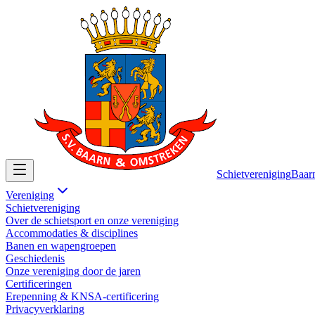
Schietvereniging
Baar
Vereniging
Schietvereniging
Over de schietsport en onze vereniging
Accommodaties & disciplines
Banen en wapengroepen
Geschiedenis
Onze vereniging door de jaren
Certificeringen
Erepenning & KNSA-certificering
Privacyverklaring