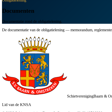
Obligatielening
Documenten
Documentatie rond de obligatielening.
De documentatie van de obligatielening — memorandum, reglementen en
Schietvereniging
Baarn & O
Lid van de KNSA