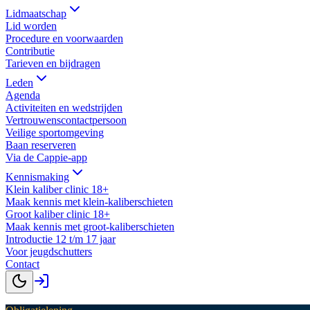
Lidmaatschap
Lid worden
Procedure en voorwaarden
Contributie
Tarieven en bijdragen
Leden
Agenda
Activiteiten en wedstrijden
Vertrouwenscontactpersoon
Veilige sportomgeving
Baan reserveren
Via de Cappie-app
Kennismaking
Klein kaliber clinic 18+
Maak kennis met klein-kaliberschieten
Groot kaliber clinic 18+
Maak kennis met groot-kaliberschieten
Introductie 12 t/m 17 jaar
Voor jeugdschutters
Contact