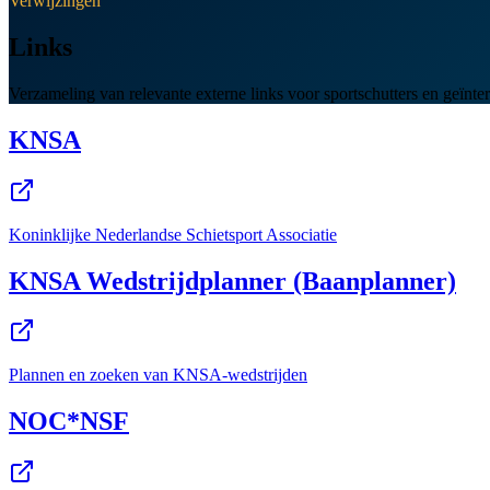
Verwijzingen
Links
Verzameling van relevante externe links voor sportschutters en geïnte
KNSA
Koninklijke Nederlandse Schietsport Associatie
KNSA Wedstrijdplanner (Baanplanner)
Plannen en zoeken van KNSA-wedstrijden
NOC*NSF