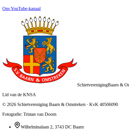
Ons YouTube-kanaal
Schietvereniging
Baarn & O
Lid van de KNSA
©
2026
Schietvereniging Baarn & Omstreken
· KvK
40506090
Fotografie: Tristan van Doorn
Wilhelminalaan 2
,
3743 DC
Baarn