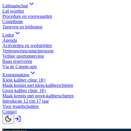
Lidmaatschap
Lid worden
Procedure en voorwaarden
Contributie
Tarieven en bijdragen
Leden
Agenda
Activiteiten en wedstrijden
Vertrouwenscontactpersoon
Veilige sportomgeving
Baan reserveren
Via de Cappie-app
Kennismaking
Klein kaliber clinic 18+
Maak kennis met klein-kaliberschieten
Groot kaliber clinic 18+
Maak kennis met groot-kaliberschieten
Introductie 12 t/m 17 jaar
Voor jeugdschutters
Contact