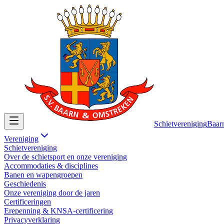
Schietvereniging
Baar
Vereniging
Schietvereniging
Over de schietsport en onze vereniging
Accommodaties & disciplines
Banen en wapengroepen
Geschiedenis
Onze vereniging door de jaren
Certificeringen
Erepenning & KNSA-certificering
Privacyverklaring