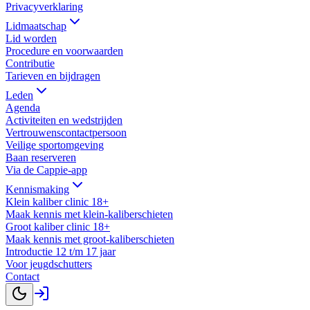
Privacyverklaring
Lidmaatschap
Lid worden
Procedure en voorwaarden
Contributie
Tarieven en bijdragen
Leden
Agenda
Activiteiten en wedstrijden
Vertrouwenscontactpersoon
Veilige sportomgeving
Baan reserveren
Via de Cappie-app
Kennismaking
Klein kaliber clinic 18+
Maak kennis met klein-kaliberschieten
Groot kaliber clinic 18+
Maak kennis met groot-kaliberschieten
Introductie 12 t/m 17 jaar
Voor jeugdschutters
Contact