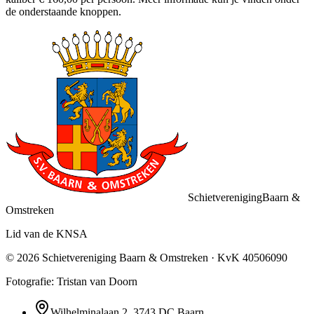
de onderstaande knoppen.
Schietvereniging
Baarn &
Omstreken
Lid van de KNSA
©
2026
Schietvereniging Baarn & Omstreken
· KvK
40506090
Fotografie: Tristan van Doorn
Wilhelminalaan 2
,
3743 DC
Baarn