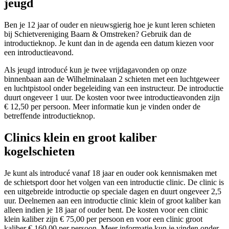
jeugd
Ben je 12 jaar of ouder en nieuwsgierig hoe je kunt leren schieten
bij Schietvereniging Baarn & Omstreken? Gebruik dan de
introductieknop. Je kunt dan in de agenda een datum kiezen voor
een introductieavond.
Als jeugd introducé kun je twee vrijdagavonden op onze
binnenbaan aan de Wilhelminalaan 2 schieten met een luchtgeweer
en luchtpistool onder begeleiding van een instructeur. De introductie
duurt ongeveer 1 uur. De kosten voor twee introductieavonden zijn
€ 12,50 per persoon. Meer informatie kun je vinden onder de
betreffende introductieknop.
Clinics klein en groot kaliber
kogelschieten
Je kunt als introducé vanaf 18 jaar en ouder ook kennismaken met
de schietsport door het volgen van een introductie clinic. De clinic is
een uitgebreide introductie op speciale dagen en duurt ongeveer 2,5
uur. Deelnemen aan een introductie clinic klein of groot kaliber kan
alleen indien je 18 jaar of ouder bent. De kosten voor een clinic
klein kaliber zijn € 75,00 per persoon en voor een clinic groot
kaliber € 160,00 per persoon. Meer informatie kun je vinden onder