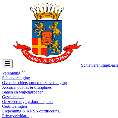
Schietvereniging
Baar
Vereniging
Schietvereniging
Over de schietsport en onze vereniging
Accommodaties & disciplines
Banen en wapengroepen
Geschiedenis
Onze vereniging door de jaren
Certificeringen
Erepenning & KNSA-certificering
Privacyverklaring