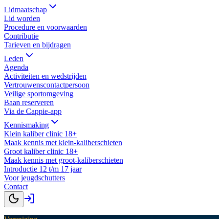
Lidmaatschap
Lid worden
Procedure en voorwaarden
Contributie
Tarieven en bijdragen
Leden
Agenda
Activiteiten en wedstrijden
Vertrouwenscontactpersoon
Veilige sportomgeving
Baan reserveren
Via de Cappie-app
Kennismaking
Klein kaliber clinic 18+
Maak kennis met klein-kaliberschieten
Groot kaliber clinic 18+
Maak kennis met groot-kaliberschieten
Introductie 12 t/m 17 jaar
Voor jeugdschutters
Contact