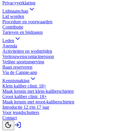
Privacyverklaring
Lidmaatschap
Lid worden
Procedure en voorwaarden
Contributie
Tarieven en bijdragen
Leden
Agenda
Activiteiten en wedstrijden
Vertrouwenscontactpersoon
Veilige sportomgeving
Baan reserveren
Via de Cappie-app
Kennismaking
Klein kaliber clinic 18+
Maak kennis met klein-kaliberschieten
Groot kaliber clinic 18+
Maak kennis met groot-kaliberschieten
Introductie 12 t/m 17 jaar
Voor jeugdschutters
Contact